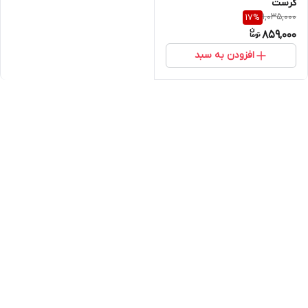
کرست
1,035,000
17
%
859,000
افزودن به سبد