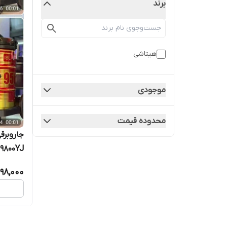
برند
هیتاشی
موجودی
محدوده قیمت
9800YJ فقط عمده
198,000