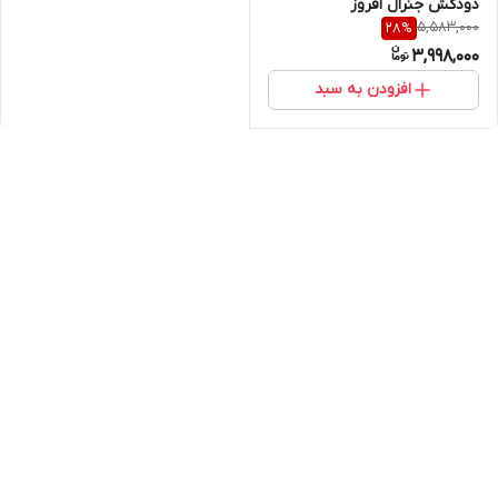
دودکش جنرال افروز
5,583,000
28
%
3,998,000
افزودن به سبد