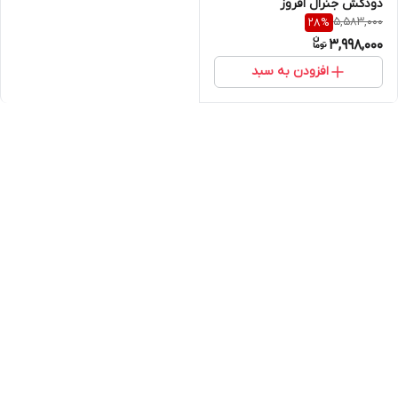
دودکش جنرال افروز
5,583,000
28
%
3,998,000
افزودن به سبد