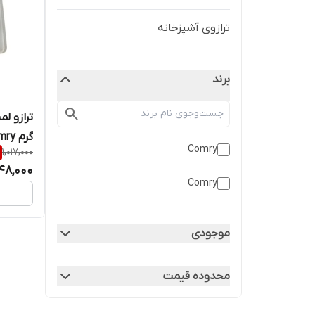
ترازوی آشپزخانه
برند
گرم comry
Comry
1,017,000
48,000
Comry
موجودی
محدوده قیمت