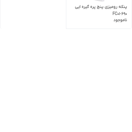
پنکه رومیزی پنج پره گیره ایی
FC01-690
ناموجود