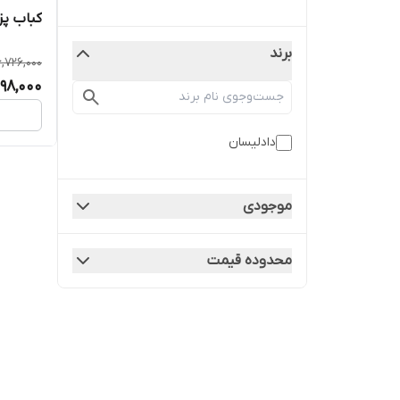
کباب پز دادلی
برند
6,726,000
98,000
دادلیسان
موجودی
محدوده قیمت