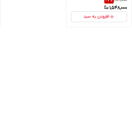
2,129,000
27
%
1,548,000
افزودن به سبد