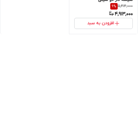
5,414,000
9
%
4,913,000
افزودن به سبد