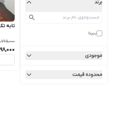
برند
تابه تک
بنیتا
1,765,000
,198,000
موجودی
محدوده قیمت