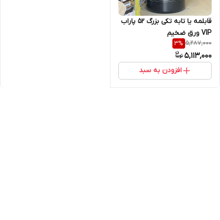
قابلمه یا تابه تکی بزرگ ۵۲ پاراب
VIP ورق ضخیم
5,287,000
3
%
5,113,000
افزودن به سبد