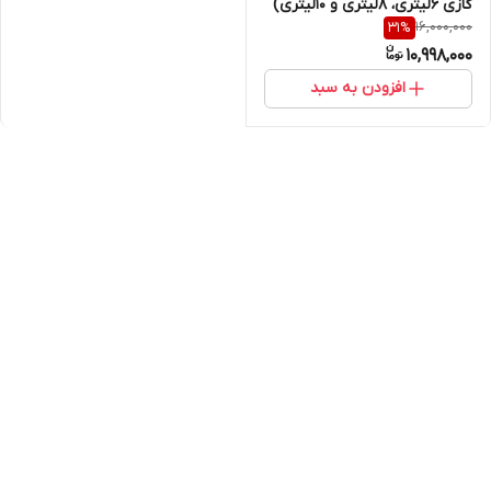
گازی ۶لیتری، ۸لیتری و ۱۰لیتری)
16,000,000
31
%
10,998,000
افزودن به سبد