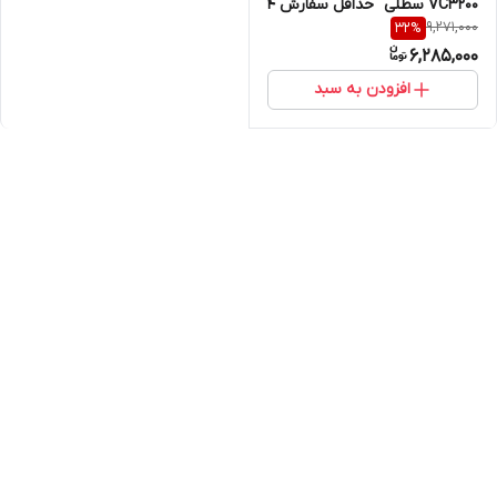
VC3200 سطلی "حداقل سفارش ۴
9,271,000
32
%
عدد"
6,285,000
افزودن به سبد