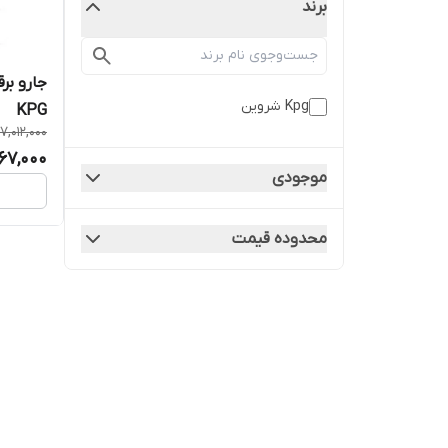
برند
Kpg شروین
KPG
7,012,000
67,000
موجودی
محدوده قیمت