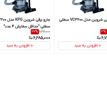
جارو برقی شروین مدل VC3200 سطلی
جارو برقی شروین
سطلی "حداقل سفارش ۴ عدد"
32
%
9,271,000
3
%
6,285,000
6,7
افزودن به سبد
افزودن به سبد