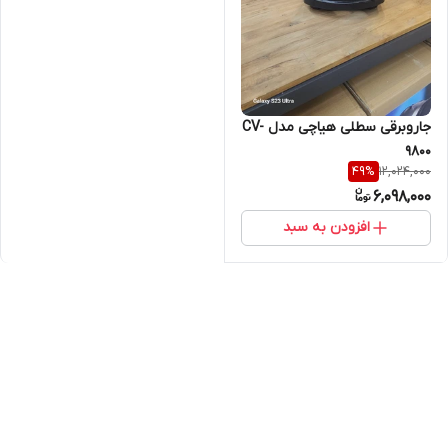
جاروبرقی سطلی هیاچی مدل CV-
9800
12,024,000
49
%
6,098,000
افزودن به سبد