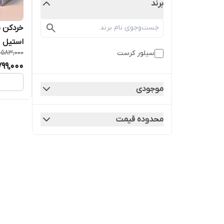
برند
استیل
,583,000
سیلور کرست
799,000
موجودی
محدوده قیمت