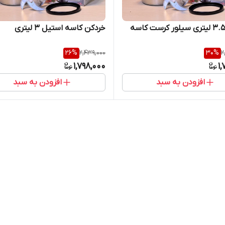
خردکن ۳.۵ لیتری سیلور کرست کاسه
خردکن کاسه استیل ۳ لیتری
26
%
2,439,000
30
%
2
1,798,000
1,
افزودن به سبد
افزودن به سبد