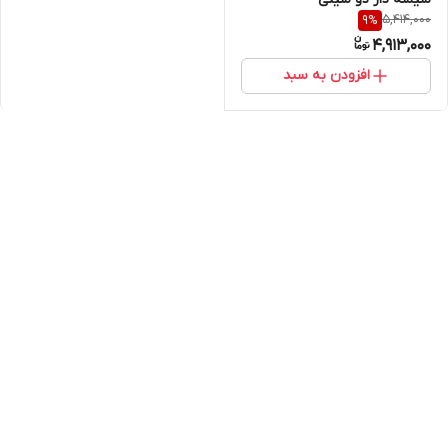
5,414,000
9
%
4,913,000
افزودن به سبد