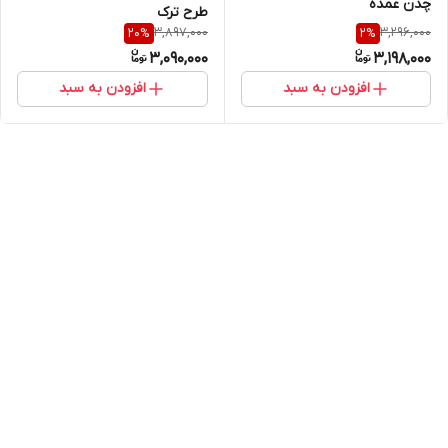
چدن عمده
طرح ترک
3,897,000
3,296,000
20
%
2
%
3,090,000
3,198,000
افزودن به سبد
افزودن به سبد