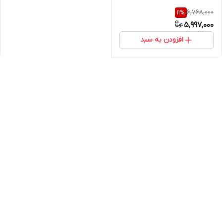
6,768,000
11
%
5,997,000
افزودن به سبد