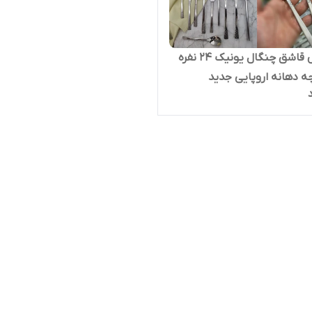
سرویس قاشق چنگال یونیک ۲۴ نفره