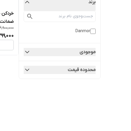
برند
ضمانت
4,900,000
Danmor
299,000
موجودی
محدوده قیمت