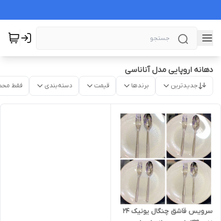
دهانه اروپایی مدل آناناسی
جدیدترین
برندها
قیمت
دسته‌بندی
فقط محص
سرویس قاشق چنگال یونیک ۲۴