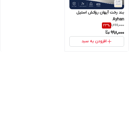
بند رخت آیهان روکش استیل
Ayhan
1,299,000
23
%
998,000
افزودن به سبد