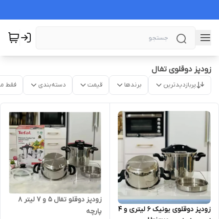
زودپز دوقلوی تفال
پربازدیدترین
برندها
قیمت
دسته‌بندی
فقط م
زودپز دوقلو تفال ۵ و ۷ لیتر ۸
زودپز دوقلوی یونیک 6 لیتری و 4
پارچه