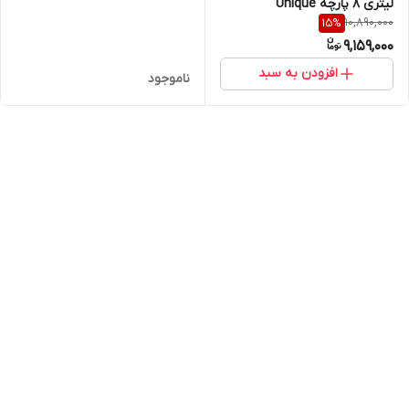
لیتری ۸ پارچه Unique
10,890,000
15
%
9,159,000
افزودن به سبد
ناموجود