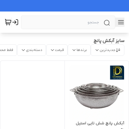
سایز آبکش پانچ
جدیدترین
برندها
قیمت
دسته‌بندی
فقط محص
آبکش پانچ شش تایی استیل