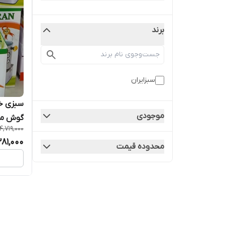
برند
سبزایران
موجودی
گوش مو
4,719,000
281,000
محدوده قیمت