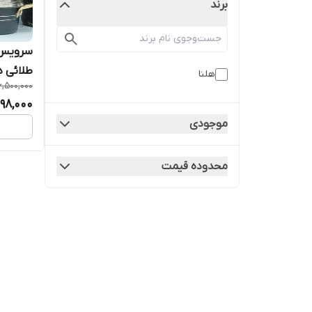
برند
طلائی د
هلنا
6,500,000
98,000
موجودی
محدوده قیمت