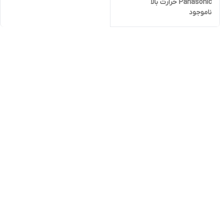
Panasonic حرارت بالا
ناموجود
panasonic na45 دو سرعته
سشوآر قوی