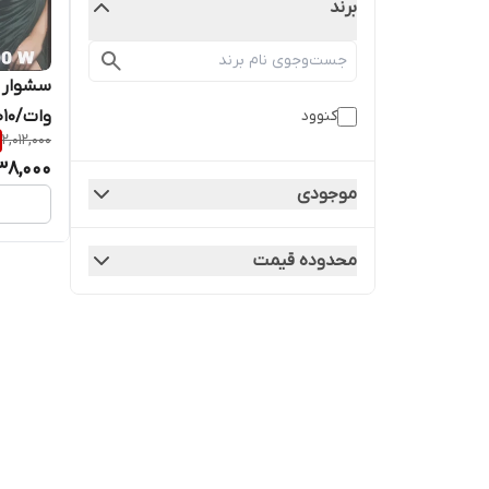
برند
وات/KW_2010
کنوود
2,012,000
438,000
موجودی
محدوده قیمت