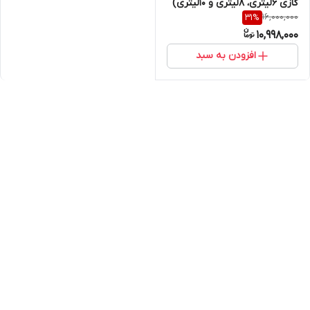
گازی ۶لیتری، ۸لیتری و ۱۰لیتری)
16,000,000
31
%
10,998,000
افزودن به سبد