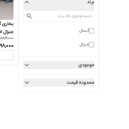
برند
بخاری 
آبسال
جنرال اف
,583,000
جنرال
998,000
موجودی
محدوده قیمت