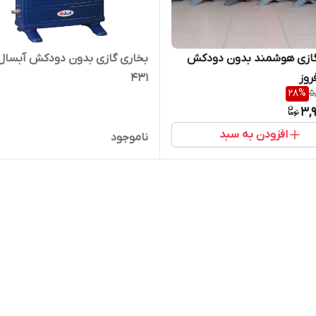
گازی هوشمند بدون دودکش
بخاری گازی بدون دودکش آبسال
روز
431
28
%
5
3,
افزودن به سبد
ناموجود