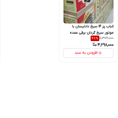
کباب پز ۱۴ سیخ دادلیسان با
موتور سیخ گردان برقی عمده
8,372,000
48
%
4,298,000
افزودن به سبد