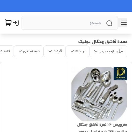
عمده قاشق چنگال یونیک
پربازدیدترین
برندها
قیمت
دسته‌بندی
فقط م
سرویس ۲۴ نفره قاشق چنگال
بیزانس 144 پارچه اصل بدون