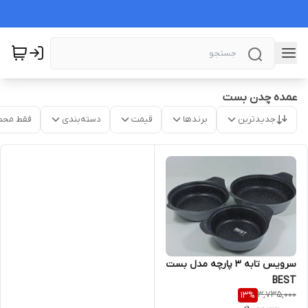
عمده چدن بست
جدیدترین
برندها
قیمت
دسته‌بندی
فقط محص
سرویس تابه ۳ پارچه مدل بست
BEST
3,735,000
13
%