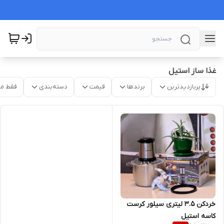
غذا ساز استیل
پربازدیدترین
برندها
قیمت
دسته‌بندی
فقط م
خردکن ۳.۵ لیتری سیلور کرست
کاسه استیل