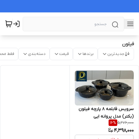
فیلون
جدیدترین
برندها
قیمت
دسته‌بندی
فقط محص
سرویس قابلمه ۸ پارچه فیلون
(بکتر) مدل پروانه ایی
5,276,000
16
%
4,398,000