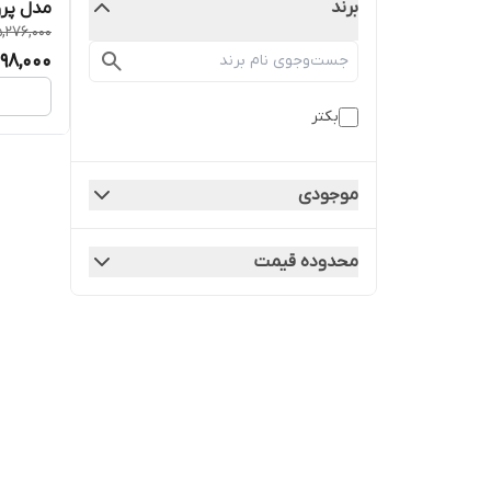
برند
مدل پرو
,276,000
98,000
بکتر
موجودی
محدوده قیمت