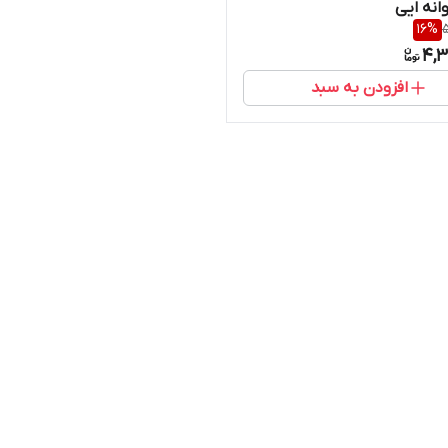
انه ایی
16
%
5
4,3
افزودن به سبد