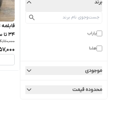
برند
قابلمه ت
پاراب
۳۴ تا سایز ۵۲
4,170,000
هلنا
57,000
موجودی
محدوده قیمت