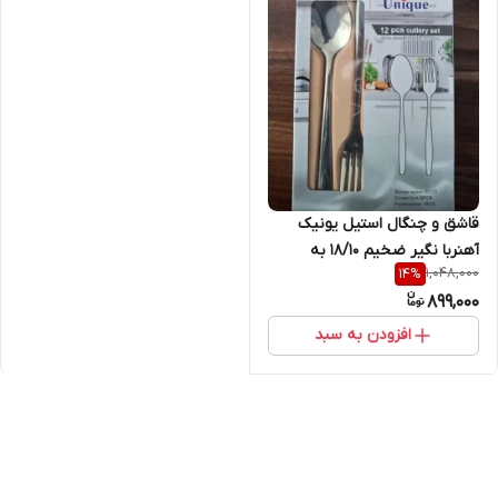
قاشق و چنگال استیل یونیک
آهنربا نگیر ضخیم 18/10 به
1,048,000
14
%
قیمت عمده
899,000
افزودن به سبد