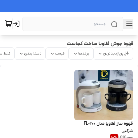
قهوه جوش فلاویا ساخت کجاست
پربازدیدترین
برندها
قیمت
دسته‌بندی
فقط م
قهوه ساز فلاویا مدل FL-200
شرکتی
1,494,000
10
%