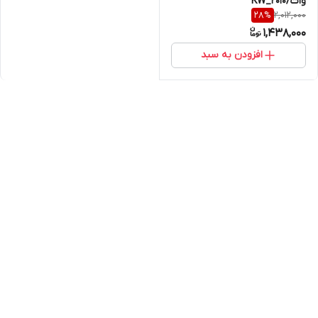
وات/KW_2010
2,012,000
28
%
1,438,000
افزودن به سبد