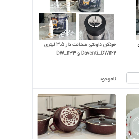
خردکن داونتی ضمانت دار ۳.۵ لیتری
Daventi_DW1122 و DW_1133
ناموجود