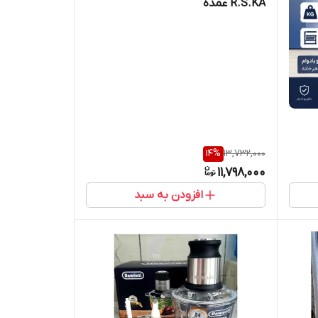
R.S.KA عمده
14
%
13,732,000
11,798,000
افزودن به سبد