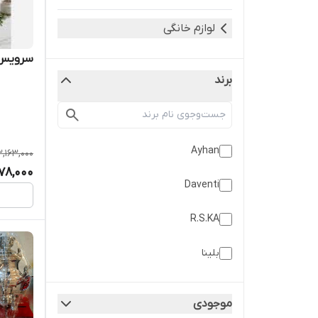
لوازم خانگی
سرویس کار
برند
Ayhan
3,163,000
78,000
Daventi
R.S.KA
بلینا
خجسته
موجودی