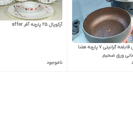
آرکوپال ۲۵ پارچه آفر affer
سرویس قابلمه گرانیتی 7 پارچه هلنا
مانی ورق ضخیم
ناموجود