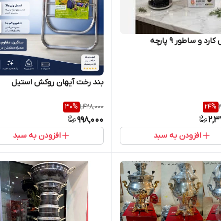
د و ساطور 9 پارچه
بند رخت آیهان روکش استیل
30
%
1,428,000
24
%
998,000
2,3
افزودن به سبد
افزودن به سبد