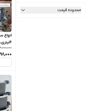
ریسمون
محدوده قیمت
مقصود
هلنا
انواع س
۶لیتری، ۸لیتری و ۱۰لیتری)
16,000,000
998,000