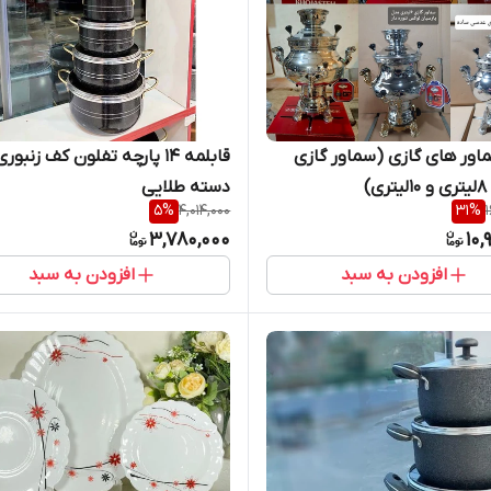
ماور های گازی (سماور گازی
قابلمه ۱۴ پارچه تفلون کف زنبوری
دسته طلایی
5
%
4,014,000
31
%
3,780,000
10,
افزودن به سبد
افزودن به سبد