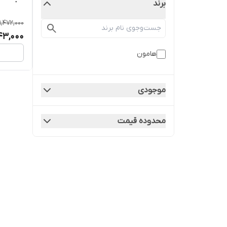
برند
1,472,000
43,000
هامون
موجودی
محدوده قیمت