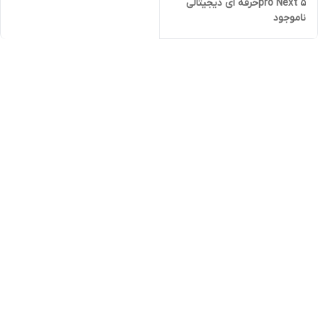
pro Next 5حرفه ای دیجیتالی
ناموجود
سوپر سایلنت