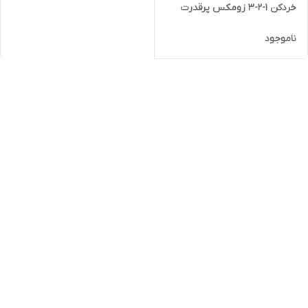
خردکن ۱-۲-۳ زومکس پرقدرت
ناموجود