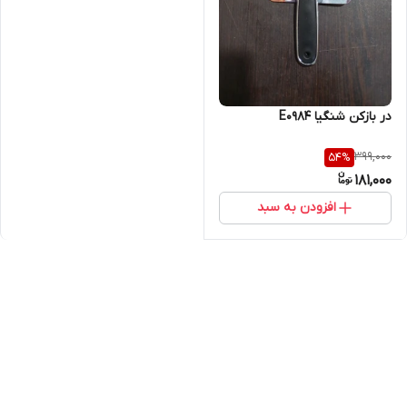
در بازکن شنگیا E0984
399,000
54
%
181,000
افزودن به سبد