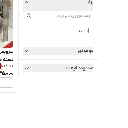
برند
روحی
موجودی
دسته ط
1,106,000
محدوده قیمت
35,000