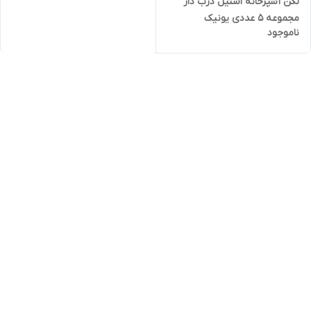
لگن آشپزخانه استیل درب دار
مجموعه 5 عددی یونیک
ناموجود