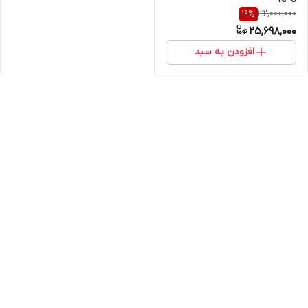
32,000,000
19
%
25,698,000
افزودن به سبد