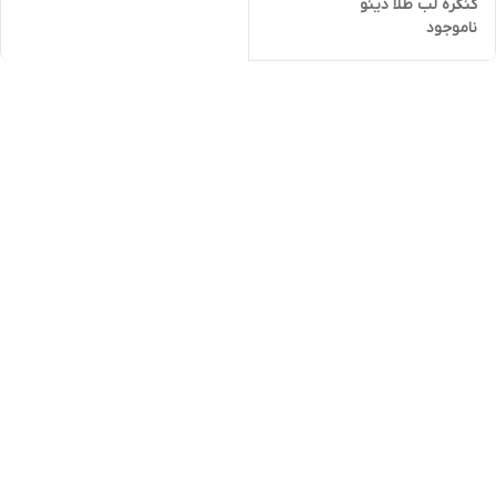
کنگره لب طلا دینو
ناموجود