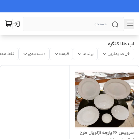
لب طلا کنگره
جدیدترین
برندها
قیمت
دسته‌بندی
فقط محص
سرویس 26 پارچه آرکوپال طرح